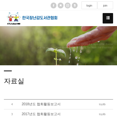
login
join
We have created a awesome theme
Far far away,behind the word mountains, far from the countries
자료실
2018년도 협회활동보고서
4
toylib
2017년도 협회활동보고서
3
toylib