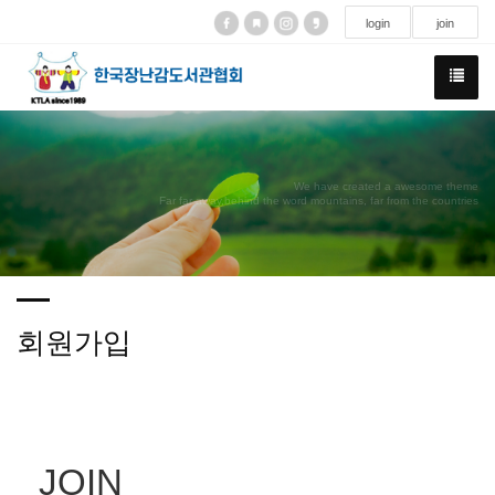
login
join
We have created a awesome theme
Far far away,behind the word mountains, far from the countries
회원가입
JOIN