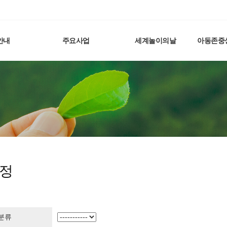
안내
주요사업
세계놀이의날
아동존중
정
분류