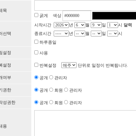
제목
굵게 색상
시작시간
년
월
일
시
달력
러선택
종료시간
년
월
일
시
하루종일
림설정
사용
복설정
반복설정
단위로 일정이 반복됩니다.
개여부
공개
관리자
기권한
공개
회원
관리자
작성권한
공개
회원
관리자
내용