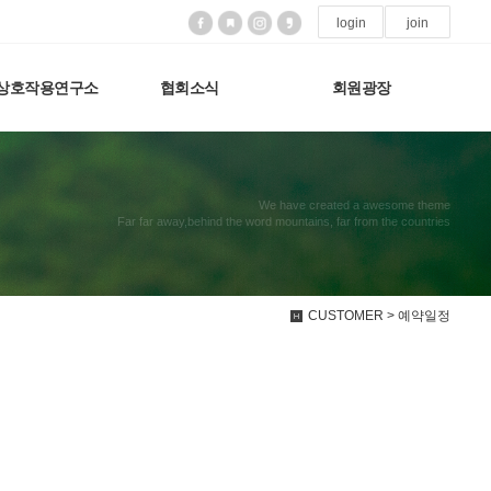
login
join
상호작용연구소
협회소식
회원광장
We have created a awesome theme
Far far away,behind the word mountains, far from the countries
CUSTOMER > 예약일정