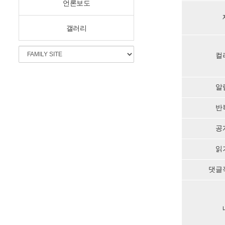
언론보도
갤러리
컬
알
반
공
읽
댓글