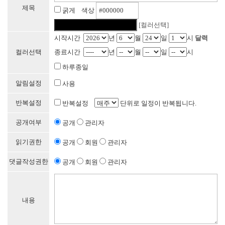
제목
굵게 색상
[컬러선택]
시작시간
년
월
일
시
달력
컬러선택
종료시간
년
월
일
시
하루종일
알림설정
사용
반복설정
반복설정
단위로 일정이 반복됩니다.
공개여부
공개
관리자
읽기권한
공개
회원
관리자
댓글작성권한
공개
회원
관리자
내용