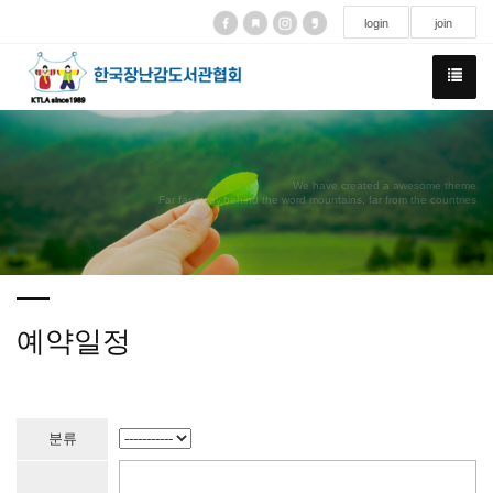
login
join
We have created a awesome theme
Far far away,behind the word mountains, far from the countries
예약일정
분류