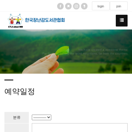
login
join
We have created a awesome theme
Far far away,behind the word mountains, far from the countries
예약일정
분류