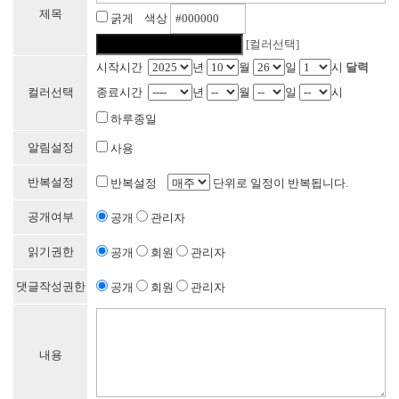
제목
굵게 색상
[컬러선택]
시작시간
년
월
일
시
달력
컬러선택
종료시간
년
월
일
시
하루종일
알림설정
사용
반복설정
반복설정
단위로 일정이 반복됩니다.
공개여부
공개
관리자
읽기권한
공개
회원
관리자
댓글작성권한
공개
회원
관리자
내용